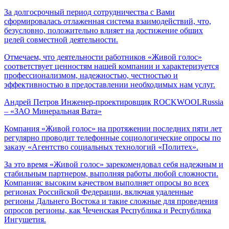
За долгосрочный период сотрудничества с Вами
сформировалась отлаженная система взаимодействий, что,
безусловно, положительно влияет на достижение общих
целей совместной деятельности.
Отмечаем, что деятельности работников «Живой голос»
соответствует ценностям нашей компании и характеризуется
профессионализмом, надежностью, честностью и
эффективностью в предоставлении необходимых нам услуг.
Андрей Петров
Инженер-проектировщик ROCKWOOLRussia
– «ЗАО Минеральная Вата»
Компания «Живой голос» на протяжении последних пяти лет
регулярно проводит телефонные социологические опросы по
заказу «Агентство социальных технологий «Политех».
За это время «Живой голос» зарекомендовал себя надежным и
стабильным партнером, выполняя работы любой сложности.
Компанияс высоким качеством выполняет опросы во всех
регионах Российской Федерации, включая удаленные
регионы Дальнего Востока и такие сложные для проведения
опросов регионы, как Чеченская Республика и Республика
Ингушетия.