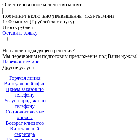
Ориентировочное количество минут
1000 МИНУТ ВКЛЮЧЕНО (ПРЕВЫШЕНИЕ - 15,5 РУБ./МИН.)
1 000
минут (
7
рублей за минуту)
Итого:
рублей
Оставить заявку
Настоящим подтверждаю, что я ознакомлен и согласен с «
политикой
».
конфиденциальности
Не нашли подходящего решения?
Мы перезвоним и подготовим предложение под Ваши нужды!
Перезвоните мне
Другие услуги
Горячая линия
Виртуальный офис
Прием заказов по
телефону
Услуги продажи по
телефону
Социологические
опросы
Возврат клиентов
Виртуальный
секретарь
Голосовое меню