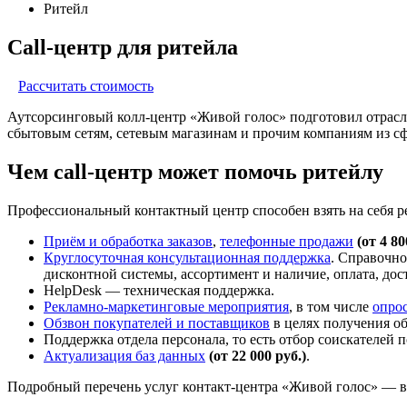
Ритейл
Call-центр для ритейла
Рассчитать стоимость
Аутсорсинговый колл-центр «Живой голос» подготовил отрасле
сбытовым сетям, сетевым магазинам и прочим компаниям из с
Чем call-центр может помочь ритейлу
Профессиональный контактный центр способен взять на себя р
Приём и обработка заказов
,
телефонные продажи
(от 4 80
Круглосуточная консультационная поддержка
. Справочно
дисконтной системы, ассортимент и наличие, оплата, дост
HelpDesk — техническая поддержка.
Рекламно-маркетинговые мероприятия
, в том числе
опро
Обзвон покупателей и поставщиков
в целях получения об
Поддержка отдела персонала, то есть отбор соискателей
Актуализация баз данных
(от 22 000 руб.)
.
Подробный перечень услуг контакт-центра «Живой голос» — в