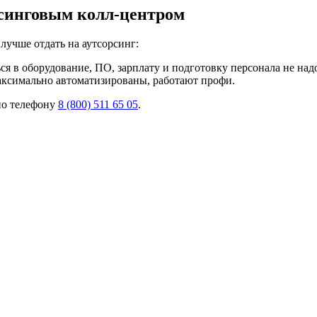
рсинговым колл-центром
лучше отдать на аутсорсинг:
ся в оборудование, ПО, зарплату и подготовку персонала не над
аксимально автоматизированы, работают профи.
по телефону
8 (800) 511 65 05
.
Поля, отмеченные «*», обязательны к заполнению
одтверждаю, что я ознакомлен и согласен с «
политикой конфид